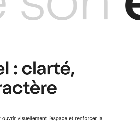
son
e
 : clarté,
ractère
ouvrir visuellement l’espace et renforcer la