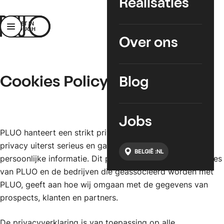
Realisaties
PLUO
GET IN
Menu
TOUCH
Over ons
Cookies Policy
Blog
Jobs
PLUO hanteert een strikt privacybeleid. Wij nemen uw
privacy uiterst serieus en gaan zorgvuldig om met uw
BELGIË :
NL
persoonlijke informatie. Dit privacybeleid, van de websites
van PLUO en de bedrijven die geassocieerd worden met
PLUO, geeft aan hoe wij omgaan met de gegevens van
prospects, klanten en partners.
De privacyverklaring is van toepassing op alle