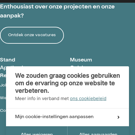
Enthousiast over onze projecten en onze
aanpak?
Ontdek onze vacatures
Stand
Museum
Apotheek
Colab
We zouden graag cookies gebruiken
Retail
om de ervaring op onze website te
Jobs@pluo
Contact
verbeteren.
Meer info in verband met
ons cookiebeleid
Wettelijke vermeldingen
Cookies policy
Cookie Settings
Mijn cookie-instellingen aanpassen