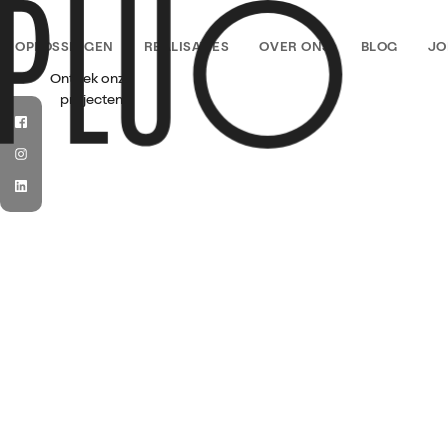
PLUO
OPLOSSINGEN
REALISATIES
OVER ONS
BLOG
JO
Ontdek onze
projecten
Facebook
Instagram
LinkedIn