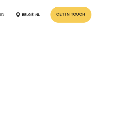
BELGIË :
NL
BS
GET IN TOUCH