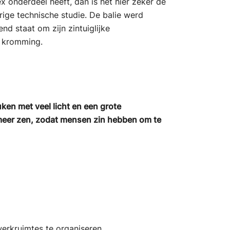
x onderdeel heeft, dan is het hier zeker de
rige technische studie. De balie werd
nd staat om zijn zintuiglijke
e kromming.
ken met veel licht en een grote
meer zen, zodat mensen zin hebben om te
btn_
erkruimtes te organiseren.