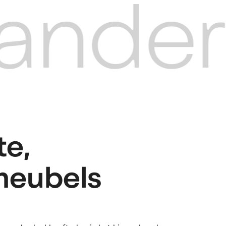
ander
te,
meubels