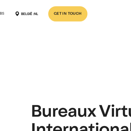
BELGIË :
NL
BS
GET IN TOUCH
Bureaux Vir