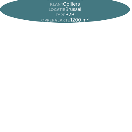
Colliers
KLANT
Brussel
LOCATIE
B2B
TYPE
1200 m²
OPPERVLAKTE